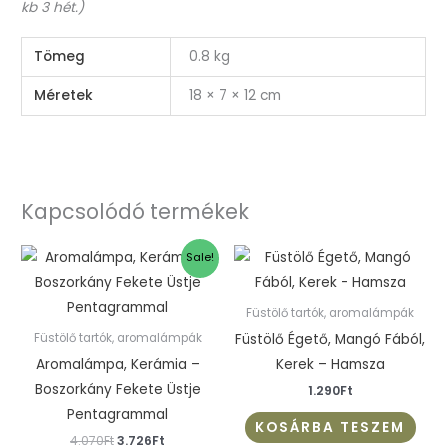
kb 3 hét.)
Tömeg
0.8 kg
Méretek
18 × 7 × 12 cm
Kapcsolódó termékek
Original
Current
Sale!
price
price
was:
is:
4.070Ft.
3.726Ft.
Füstölő tartók, aromalámpák
Füstölő Égető, Mangó Fából,
Füstölő tartók, aromalámpák
Aromalámpa, Kerámia –
Kerek – Hamsza
Boszorkány Fekete Üstje
1.290
Ft
Pentagrammal
KOSÁRBA TESZEM
4.070
Ft
3.726
Ft