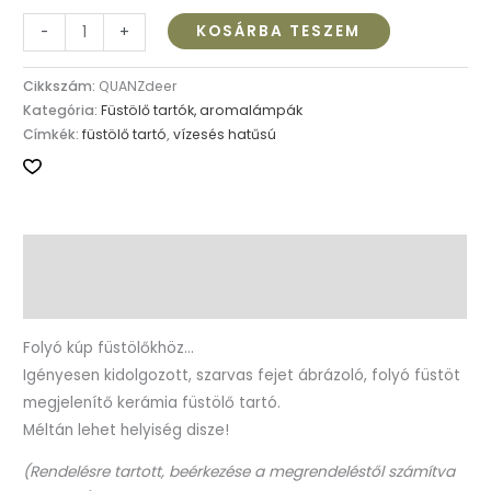
KOSÁRBA TESZEM
-
+
Cikkszám:
QUANZdeer
Kategória:
Füstölő tartók, aromalámpák
Címkék:
füstölő tartó
,
vízesés hatűsú
Leírás
További információk
Folyó kúp füstölőkhöz…
Igényesen kidolgozott, szarvas fejet ábrázoló, folyó füstöt
megjelenítő kerámia füstölő tartó.
Méltán lehet helyiség disze!
(Rendelésre tartott, beérkezése a megrendeléstől számítva