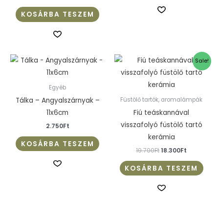
KOSÁRBA TESZEM
Original
Current
Sale!
price
price
was:
is:
19.700Ft.
18.300Ft.
Egyéb
Tálka – Angyalszárnyak –
Füstölő tartók, aromalámpák
11x6cm
Fiú teáskannával
visszafolyó füstölő tartó
2.750
Ft
kerámia
KOSÁRBA TESZEM
19.700
Ft
18.300
Ft
KOSÁRBA TESZEM