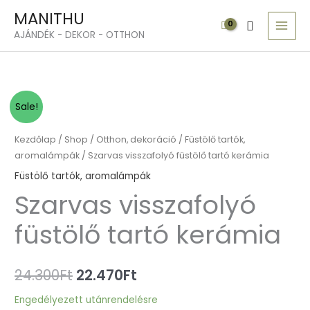
Skip
MAI
MANITHU
Search
to
MEN
AJÁNDÉK - DEKOR - OTTHON
content
Szarvas
Original
Current
Sale!
visszafolyó
price
price
füstölő
Kezdőlap
/
Shop
/
Otthon, dekoráció
/
Füstölő tartók,
tartó
aromalámpák
/ Szarvas visszafolyó füstölő tartó kerámia
was:
is:
kerámia
Füstölő tartók, aromalámpák
24.300Ft.
22.470Ft.
mennyiség
Szarvas visszafolyó
füstölő tartó kerámia
24.300
Ft
22.470
Ft
Engedélyezett utánrendelésre