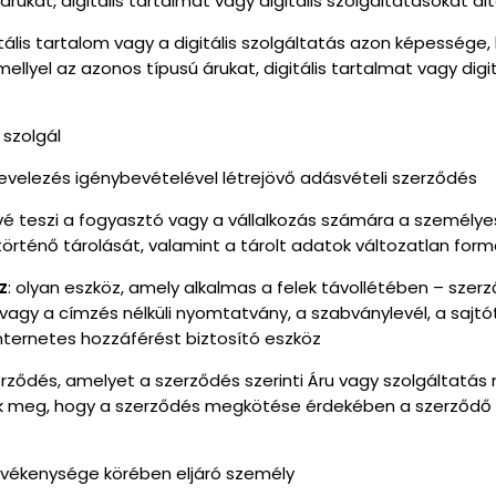
 árukat, digitális tartalmat vagy digitális szolgáltatásokat á
gitális tartalom vagy a digitális szolgáltatás azon képessége
ellyel az azonos típusú árukat, digitális tartalmat vagy dig
 szolgál
 levelezés igénybevételével létrejövő adásvételi szerződés
vé teszi a fogyasztó vagy a vállalkozás számára a személye
örténő tárolását, valamint a tárolt adatok változatlan fo
z
: olyan eszköz, amely alkalmas a felek távollétében – sz
 vagy a címzés nélküli nyomtatvány, a szabványlevél, a saj
internetes hozzáférést biztosító eszköz
erződés, amelyet a szerződés szerinti Áru vagy szolgáltatás
tnek meg, hogy a szerződés megkötése érdekében a szerződő f
 tevékenysége körében eljáró személy