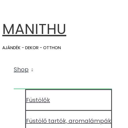
MENU
Skip
TOGGLE
to
content
MANITHU
AJÁNDÉK - DEKOR - OTTHON
Shop
Füstölők
Füstölő tartók, aromalámpák