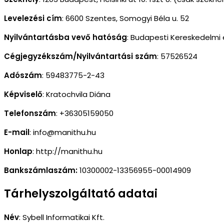
Levelezési cím
:
6600 Szentes, Somogyi Béla u. 52
Nyilvántartásba vevő hatóság
: Budapesti Kereskedelmi
Cégjegyzékszám/Nyilvántartási szám
: 57526524
Adószám
: 59483775-2-43
Képviselő
:
Kratochvila Diána
Telefonszám
: +36305159050
E-mail
: info@manithu.hu
Honlap
: http://manithu.hu
Bankszámlaszám:
10300002-13356955-00014909
Tárhelyszolgáltató adatai
Név
:
Sybell Informatikai Kft.