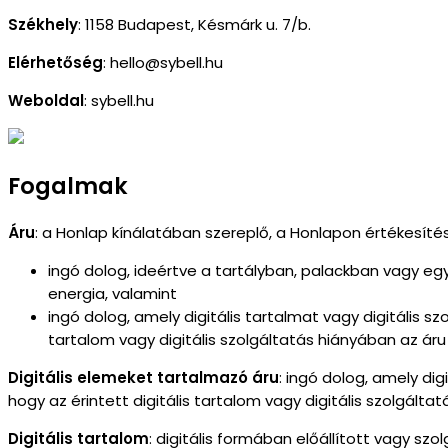
Székhely
: 1158
Budapest, Késmárk u. 7/b.
Elérhetőség
: hello
@sybell.hu
Weboldal
: sybell
.hu
Fogalmak
Áru
: a Honlap kínálatában szereplő, a Honlapon értékesítés
ingó dolog, ideértve a tartályban, palackban vagy e
energia, valamint
ingó dolog, amely digitális tartalmat vagy digitális 
tartalom vagy digitális szolgáltatás hiányában az áru
Digitális elemeket tartalmazó áru
: ingó dolog, amely di
hogy az érintett digitális tartalom vagy digitális szolgált
Digitális tartalom
: digitális formában előállított vagy szo