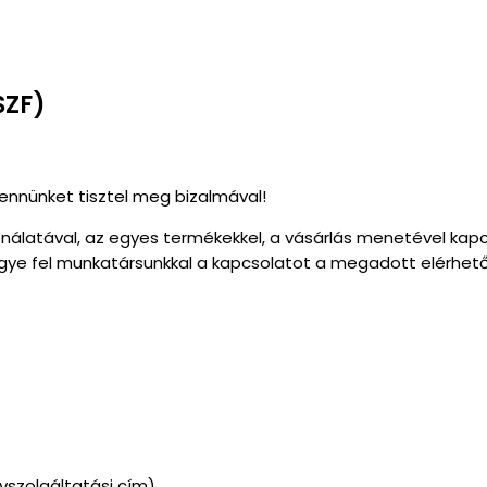
SZF)
ennünket tisztel meg bizalmával!
asználatával, az egyes termékekkel, a vásárlás menetével ka
vegye fel munkatársunkkal a kapcsolatot a megadott elérhe
lyszolgáltatási cím)