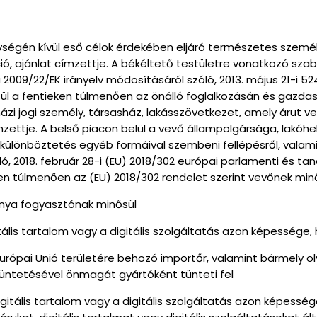
ségén kívül eső célok érdekében eljáró természetes személy, 
, ajánlat címzettje. A békéltető testületre vonatkozó szab
 2009/22/EK irányelv módosításáról szóló, 2013. május 21-i 5
l a fentieken túlmenően az önálló foglalkozásán és gazdasá
yházi jogi személy, társasház, lakásszövetkezet, amely árut v
zettje. A belső piacon belül a vevő állampolgársága, lakóhe
gkülönböztetés egyéb formáival szembeni fellépésről, valam
ó, 2018. február 28-i (EU) 2018/302 európai parlamenti és ta
 túlmenően az (EU) 2018/302 rendelet szerint vevőnek minős
lanya fogyasztónak minősül
gitális tartalom vagy a digitális szolgáltatás azon képessége
az Európai Unió területére behozó importőr, valamint bármely 
üntetésével önmagát gyártóként tünteti fel
digitális tartalom vagy a digitális szolgáltatás azon képess