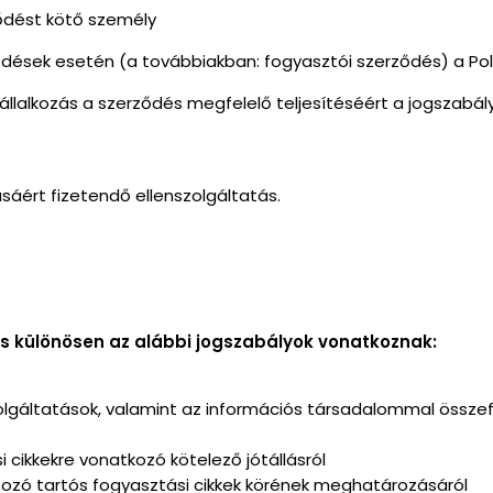
ződést kötő személy
ződések esetén (a továbbiakban: fogyasztói szerződés) a Polg
a vállalkozás a szerződés megfelelő teljesítéséért a jogsza
tásáért fizetendő ellenszolgáltatás.
és különösen az alábbi jogszabályok vonatkoznak:
 szolgáltatások, valamint az információs társadalommal össz
i cikkekre vonatkozó kötelező jótállásról
tartozó tartós fogyasztási cikkek körének meghatározásáról