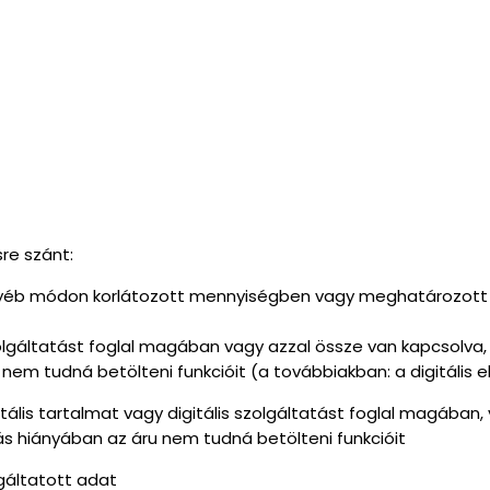
re szánt:
gyéb módon korlátozott mennyiségben vagy meghatározott űr
szolgáltatást foglal magában vagy azzal össze van kapcsolva, 
 nem tudná betölteni funkcióit (a továbbiakban: a digitális
gitális tartalmat vagy digitális szolgáltatást foglal magába
atás hiányában az áru nem tudná betölteni funkcióit
lgáltatott adat