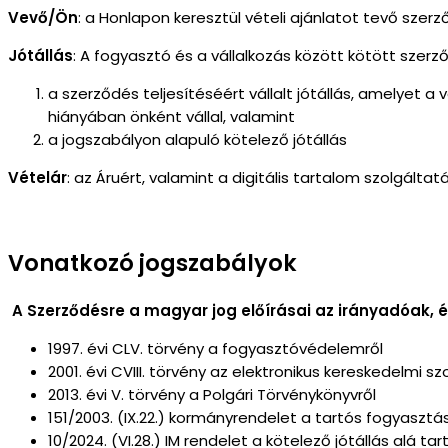
Vevő/Ön
: a Honlapon keresztül vételi ajánlatot tevő szer
Jótállás
: A fogyasztó és a vállalkozás között kötött szer
a szerződés teljesítéséért vállalt jótállás, amelyet 
hiányában önként vállal, valamint
a jogszabályon alapuló kötelező jótállás
Vételár
: az Áruért, valamint a digitális tartalom szolgálta
Vonatkozó jogszabályok
A Szerződésre a magyar jog előírásai az irányadóak, 
1997. évi CLV. törvény a fogyasztóvédelemről
2001. évi CVIII. törvény az elektronikus kereskedelmi
2013. évi V. törvény a Polgári Törvénykönyvről
151/2003. (IX.22.) kormányrendelet a tartós fogyasztás
10/2024. (VI.28.) IM rendelet a kötelező jótállás alá 