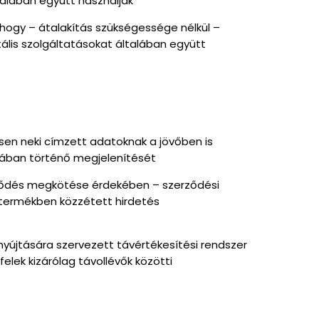
ltalában együtt használják
, hogy – átalakítás szükségessége nélkül –
itális szolgáltatásokat általában együtt
sen neki címzett adatoknak a jövőben is
rmában történő megjelenítését
erződés megkötése érdekében – szerződési
tótermékben közzétett hirdetés
 nyújtására szervezett távértékesítési rendszer
elek kizárólag távollévők közötti