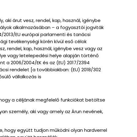
aki árut vesz, rendel, kap, használ, igénybe
ályok alkalmazásában – a fogyasztói jogviták
24/2013/EU európai parlamenti és tanácsi
gi tevékenységi körén kívül eső célok
esz, rendel, kap, használ, igénybe vesz vagy az
lye vagy letelepedési helye alapján történő
int a 2006/2004/EK és az (EU) 2017/2394
nácsi rendelet [a továbbiakban: (EU) 2018/302
ülő vállalkozás is
, hogy a céljának megfelelő funkciókat betöltse
olyan személy, aki vagy amely az Árun nevének,
ége, hogy együtt tudjon működni olyan hardverrel