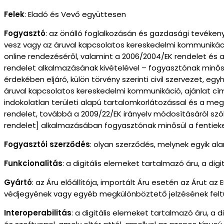
Felek
: Eladó és Vevő együttesen
Fogyasztó
: az önálló foglalkozásán és gazdasági tevékeny
vesz vagy az áruval kapcsolatos kereskedelmi kommunikáció
online rendezéséről, valamint a 2006/2004/EK rendelet és a
rendelet alkalmazásának kivételével – fogyasztónak minősü
érdekében eljáró, külön törvény szerinti civil szervezet, eg
áruval kapcsolatos kereskedelmi kommunikáció, ajánlat cím
indokolatlan területi alapú tartalomkorlátozással és a me
rendelet, továbbá a 2009/22/EK irányelv módosításáról szól
rendelet] alkalmazásában fogyasztónak minősül a fentieken
Fogyasztói szerződés
: olyan szerződés, melynek egyik a
Funkcionalitás
: a digitális elemeket tartalmazó áru, a di
Gyártó
: az Áru előállítója, importált Áru esetén az Árut 
védjegyének vagy egyéb megkülönböztető jelzésének felt
Interoperabilitás
: a digitális elemeket tartalmazó áru, a 