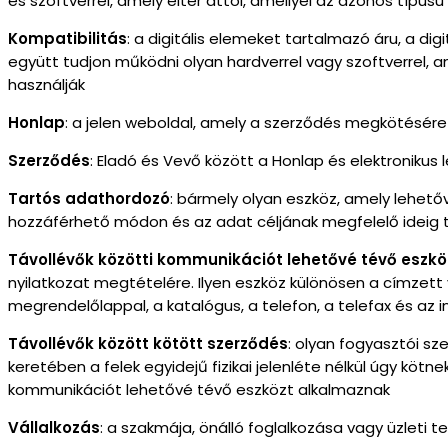
és szoftverrel, amely eltér attól, amellyel az azonos típusú
Kompatibilitás
: a digitális elemeket tartalmazó áru, a di
együtt tudjon működni olyan hardverrel vagy szoftverrel, am
használják
Honlap
: a jelen weboldal, amely a szerződés megkötésére
Szerződés
: Eladó és Vevő között a Honlap és elektronikus
Tartós adathordozó
: bármely olyan eszköz, amely lehető
hozzáférhető módon és az adat céljának megfelelő ideig t
Távollévők közötti kommunikációt lehetővé tévő eszkö
nyilatkozat megtételére. Ilyen eszköz különösen a címzett
megrendelőlappal, a katalógus, a telefon, a telefax és az 
Távollévők között kötött szerződés
: olyan fogyasztói sz
keretében a felek egyidejű fizikai jelenléte nélkül úgy kö
kommunikációt lehetővé tévő eszközt alkalmaznak
Vállalkozás
: a szakmája, önálló foglalkozása vagy üzleti