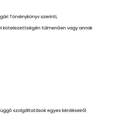
ári Törvénykönyv szerinti,
bályi kötelezettségén túlmenően vagy annak
efüggő szolgáltatások egyes kérdéseiről