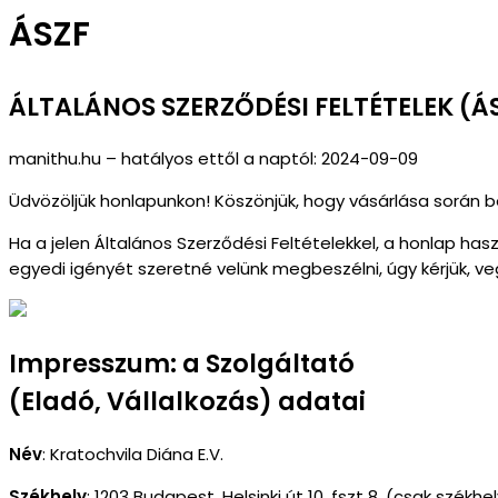
ÁSZF
ÁLTALÁNOS SZERZŐDÉSI FELTÉTELEK (Á
manithu.hu
– hatályos ettől a naptól:
2024-09-09
Üdvözöljük honlapunkon! Köszönjük, hogy vásárlása során b
Ha a jelen Általános Szerződési Feltételekkel, a honlap h
egyedi igényét szeretné velünk megbeszélni, úgy kérjük, 
Impresszum: a Szolgáltató
(Eladó, Vállalkozás) adatai
Név
: Kratochvila Diána E.V.
Székhely
: 1
203 Budapest, Helsinki út 10. fszt 8. (csak székhe