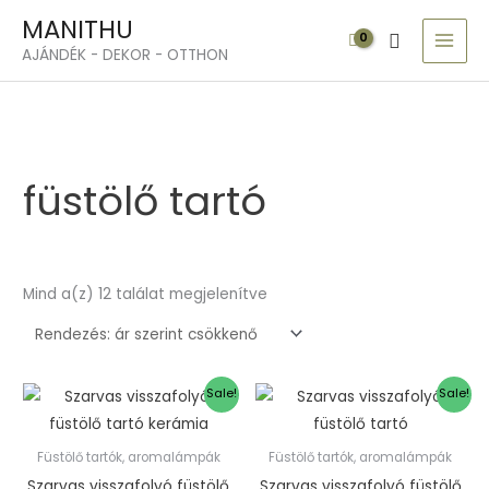
Skip
MAI
MANITHU
Search
to
MEN
AJÁNDÉK - DEKOR - OTTHON
content
Sorted
by
price:
high
to
low
füstölő tartó
Mind a(z) 12 találat megjelenítve
Original
Current
Original
Current
Sale!
Sale!
price
price
price
price
was:
is:
was:
is:
24.300Ft.
22.470Ft.
22.770Ft.
20.700Ft.
Füstölő tartók, aromalámpák
Füstölő tartók, aromalámpák
Szarvas visszafolyó füstölő
Szarvas visszafolyó füstölő