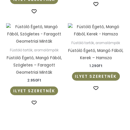
Füstölő tartók, aromalámpák
Füstölő Égető, Mangó Fából,
Füstölő tartók, aromalámpák
Füstölő Égető, Mangó Fából,
Kerek – Hamsza
Szögletes – Faragott
1.290
Ft
Geometriai Minták
ILYET SZERETNÉK
2.950
Ft
ILYET SZERETNÉK