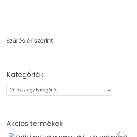
Szűrés ár szerint
Kategóriák
Akciós termékek
O
C
A
Akció