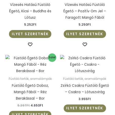
Vízesés Hatású Füstölő
Vízesés Hatású Füstölő
Égető, Kicsi – Buddha és
Égető – Pozitív Om Jel –
Lótusz
Faragott Mangó Fából
5.252
Ft
5.250
Ft
ILYET SZERETNÉK
ILYET SZERETNÉK
Original
Current
Sale!
price
price
was:
is:
5.397Ft.
4.650Ft.
Füstölő tartók, aromalámpák
Füstölő tartók, aromalámpák
Füstölő Égető Doboz,
Zsírkő Csakra Füstölő Égető
Mangó Fából – Réz
– Csakra – Lótuszvirág
Berakással – Bor
3.955
Ft
5.397
Ft
4.650
Ft
ILYET SZERETNÉK
ILYET SZERETNÉK