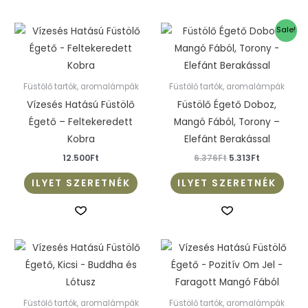
ki
Original
Current
Sale!
price
price
was:
is:
6.376Ft.
5.313Ft.
Füstölő tartók, aromalámpák
Füstölő tartók, aromalámpák
Vízesés Hatású Füstölő
Füstölő Égető Doboz,
Égető – Feltekeredett
Mangó Fából, Torony –
Kobra
Elefánt Berakással
12.500
Ft
6.376
Ft
5.313
Ft
ILYET SZERETNÉK
ILYET SZERETNÉK
Füstölő tartók, aromalámpák
Füstölő tartók, aromalámpák