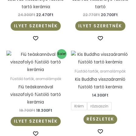
tartó kerámia
tartó
24.300
Ft
22.470
Ft
22.770
Ft
20.700
Ft
ILYET SZERETNÉK
ILYET SZERETNÉK
Original
Current
Ennek
Sale!
price
price
a
was:
is:
19.700Ft.
18.300Ft.
termékn
Füstölő tartók, aromalámpák
több
Kis Buddha visszaáramló
Füstölő tartók, aromalámpák
variációj
Fiú teáskannával
füstölő tartó kerámia
van.
visszafolyó füstölő tartó
14.300
Ft
A
kerámia
Krém
rózsaszín
változat
19.700
Ft
18.300
Ft
a
RÉSZLETEK
ILYET SZERETNÉK
termékol
választh