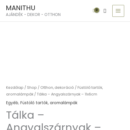
Skip
MAI
MANITHU
Search
to
MEN
AJÁNDÉK - DEKOR - OTTHON
content
Tálka
-
Angyalszárnyak
-
11x6cm
mennyiség
Kezdőlap
/
Shop
/
Otthon, dekoráció
/
Füstölő tartók,
aromalámpák
/ Tálka – Angyalszárnyak – 11x6cm
Egyéb
,
Füstölő tartók, aromalámpák
Tálka –
Angyalszárnyak –