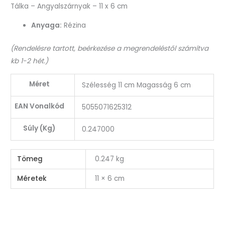
Tálka – Angyalszárnyak – 11 x 6 cm
Anyaga:
Rézina
(Rendelésre tartott, beérkezése a megrendeléstől számítva
kb 1-2 hét.)
Méret
Szélesség 11 cm Magasság 6 cm
EAN Vonalkód
5055071625312
Súly (Kg)
0.247000
Tömeg
0.247 kg
Méretek
11 × 6 cm