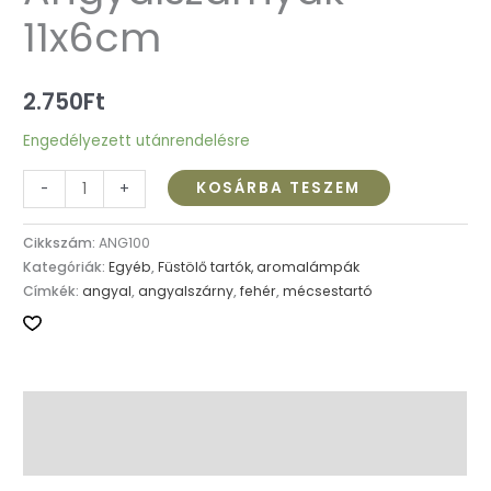
11x6cm
2.750
Ft
Engedélyezett utánrendelésre
KOSÁRBA TESZEM
-
+
Cikkszám:
ANG100
Kategóriák:
Egyéb
,
Füstölő tartók, aromalámpák
Címkék:
angyal
,
angyalszárny
,
fehér
,
mécsestartó
Leírás
További információk