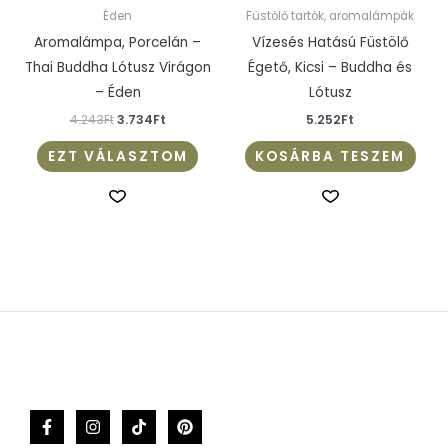
több
Éden
Füstölő tartók, aromalámpák
variációja
Aromalámpa, Porcelán –
Vízesés Hatású Füstölő
van.
Thai Buddha Lótusz Virágon
Égető, Kicsi – Buddha és
A
– Éden
Lótusz
változatok
4.243
Ft
3.734
Ft
5.252
Ft
a
EZT VÁLASZTOM
KOSÁRBA TESZEM
termékoldalon
választhatók
ki