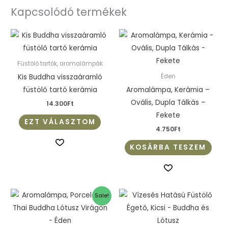
Kapcsolódó termékek
Ennek
a
terméknek
Füstölő tartók, aromalámpák
több
Kis Buddha visszaáramló
Éden
variációja
füstölő tartó kerámia
Aromalámpa, Kerámia –
van.
Ovális, Dupla Tálkás –
14.300
Ft
A
Fekete
EZT VÁLASZTOM
változatok
4.750
Ft
a
KOSÁRBA TESZEM
termékoldalon
választhatók
ki
Original
Current
Ennek
Sale!
price
price
a
was:
is:
4.243Ft.
3.734Ft.
terméknek