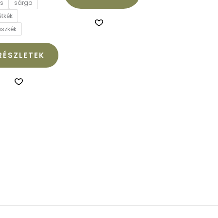
os
sárga
étkék
iszkék
RÉSZLETEK