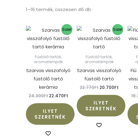
1–16 termék, összesen 46 db
Original
Current
Original
Current
Sale!
Sale!
price
price
price
price
was:
is:
was:
is:
24.300Ft.
22.470Ft.
22.770Ft.
20.700Ft
Füstölő tartók,
Füstölő tartók,
aromalámpák
aromalámpák
Szarvas visszafolyó
Szarvas visszafolyó
Fiú
füstölő tartó
füstölő tartó
viss
kerámia
t
22.770
Ft
20.700
Ft
24.300
Ft
22.470
Ft
19
ILYET
SZERETNÉK
ILYET
SZERETNÉK