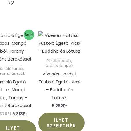
Original
Current
Sale!
price
price
was:
is:
6.376Ft.
5.313Ft.
Füstölő tartók,
aromalámpák
Füstölő tartók,
Vízesés Hatású
aromalámpák
üstölő Égető
Füstölő Égető, Kicsi
oboz, Mangó
– Buddha és
ból, Torony –
Lótusz
fánt Berakással
5.252
Ft
.376
Ft
5.313
Ft
ILYET
SZERETNÉK
ILYET