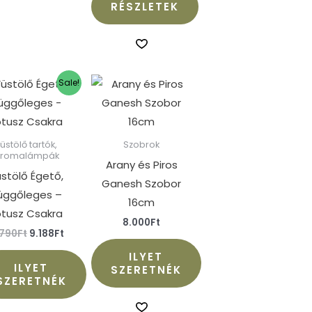
RÉSZLETEK
Original
Current
Sale!
price
price
was:
is:
9.790Ft.
9.188Ft.
Füstölő tartók,
Szobrok
aromalámpák
Arany és Piros
üstölő Égető,
Ganesh Szobor
üggőleges –
16cm
ótusz Csakra
8.000
Ft
.790
Ft
9.188
Ft
ILYET
ILYET
SZERETNÉK
SZERETNÉK