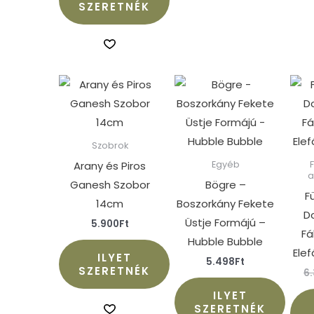
SZERETNÉK
Szobrok
Arany és Piros
Egyéb
Ganesh Szobor
Bögre –
F
14cm
Boszorkány Fekete
D
Üstje Formájú –
5.900
Ft
Fá
Hubble Bubble
Ele
ILYET
5.498
Ft
SZERETNÉK
6
ILYET
SZERETNÉK