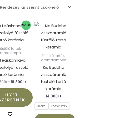
Original
Current
Ennek
Sale!
price
price
a
was:
is:
.
19.700Ft.
18.300Ft.
terméknek
több
Füstölő tartók,
aromalámpák
variációja
Füstölő tartók,
 teáskannával
aromalámpák
van.
zafolyó füstölő
Kis Buddha
A
artó kerámia
visszaáramló
változatok
füstölő tartó
a
.700
Ft
18.300
Ft
kerámia
termékoldalon
ILYET
választhatók
14.300
Ft
SZERETNÉK
ki
Krém
rózsaszín