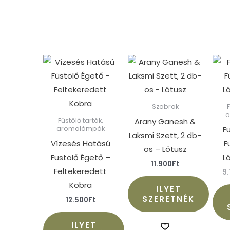
Szobrok
Arany Ganesh &
Füstölő tartók,
F
aromalámpák
Laksmi Szett, 2 db-
Vízesés Hatású
F
os – Lótusz
Füstölő Égető –
L
11.900
Ft
Feltekeredett
9
Kobra
ILYET
SZERETNÉK
12.500
Ft
ILYET