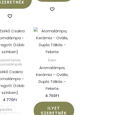
SZERETNÉK
Ennek
a
terméknek
több
variációja
Füstölő tartók,
Éden
aromalámpák
van.
Aromalámpa,
sírkő Csakra
A
Kerámia – Ovális,
romalámpa –
változatok
Dupla Tálkás –
ragott (több
a
Fekete
színben)
termékoldalon
4.750
Ft
választhatók
4.770
Ft
ki
ILYET
lyaszínű
SZERETNÉK