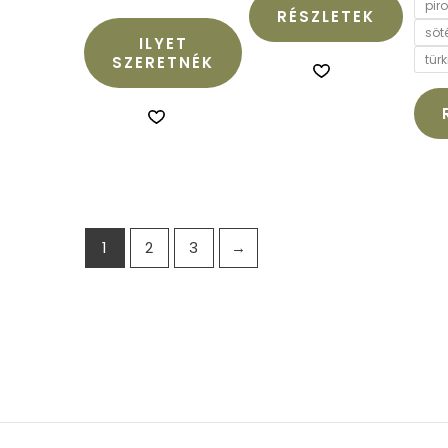
pir
RÉSZLETEK
söt
ILYET
türk
SZERETNÉK
1
2
3
→