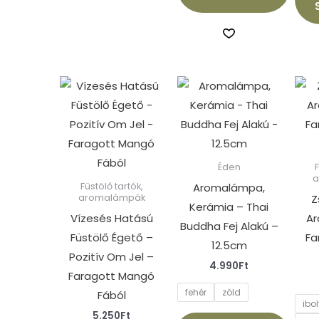
Ennek
a
terméknek
több
variációja
Éden
van.
Aromalámpa,
Füstölő tartók,
Z
aromalámpák
A
Kerámia – Thai
Vízesés Hatású
A
változatok
Buddha Fej Alakú –
Füstölő Égető –
Fa
a
12.5cm
Pozitív Om Jel –
termékoldalon
4.990
Ft
Faragott Mangó
választhatók
fehér
zöld
Fából
ki
ibo
5.250
Ft