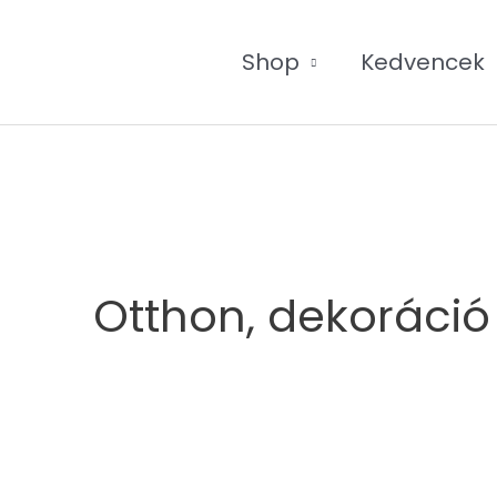
Shop
Kedvencek
Sorted
by
price:
high
to
low
Otthon, dekoráció