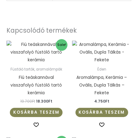
Kapcsolódó termékek
Original
Current
Sale!
price
price
was:
is:
19.700Ft.
18.300Ft.
Füstölő tartók, aromalámpák
Éden
Fiú teáskannával
Aromalámpa, Kerámia –
visszafolyó füstölő tartó
Ovális, Dupla Tálkás –
kerámia
Fekete
19.700
Ft
18.300
Ft
4.750
Ft
KOSÁRBA TESZEM
KOSÁRBA TESZEM