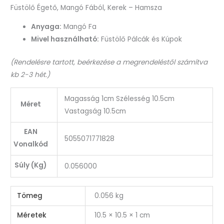
Füstölő Égető, Mangó Fából, Kerek – Hamsza
Anyaga:
Mangó Fa
Mivel használható:
Füstölő Pálcák és Kúpok
(Rendelésre tartott, beérkezése a megrendeléstől számítva
kb 2-3 hét.)
Magasság 1cm Szélesség 10.5cm
Méret
Vastagság 10.5cm
EAN
5055071771828
Vonalkód
Súly (Kg)
0.056000
Tömeg
0.056 kg
Méretek
10.5 × 10.5 × 1 cm