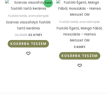
Original
Current
Sale!
price
price
was:
is:
24.300Ft.
22.470Ft.
Füstölő tartók, aromalámpák
Szarvas visszafolyó füstölő
Füstölő tartók, aromalámpák
tartó kerámia
Füstölő Égető, Mangó Fából,
Hosszúkás – Hamsa
24.300
Ft
22.470
Ft
Metszet OM
KOSÁRBA TESZEM
3.600
Ft
KOSÁRBA TESZEM