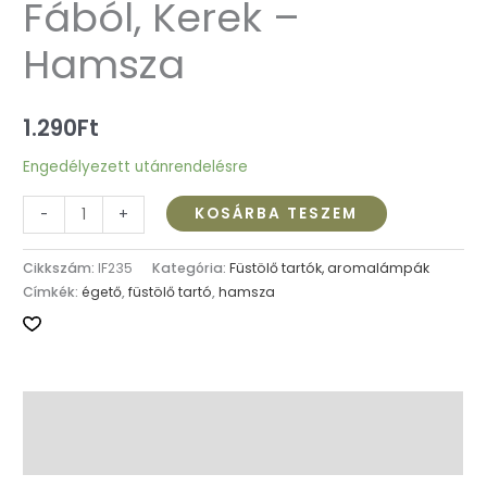
Fából, Kerek –
Hamsza
1.290
Ft
Engedélyezett utánrendelésre
KOSÁRBA TESZEM
-
+
Cikkszám:
IF235
Kategória:
Füstölő tartók, aromalámpák
Címkék:
égető
,
füstölő tartó
,
hamsza
Leírás
További információk