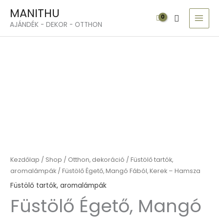
Skip
MAI
MANITHU
Search
to
MEN
AJÁNDÉK - DEKOR - OTTHON
content
Füstölő
Égető,
Mangó
Fából,
Kerek
-
Hamsza
mennyiség
Kezdőlap
/
Shop
/
Otthon, dekoráció
/
Füstölő tartók,
aromalámpák
/ Füstölő Égető, Mangó Fából, Kerek – Hamsza
Füstölő tartók, aromalámpák
Füstölő Égető, Mangó