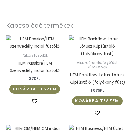
Kapcsolódó termékek
Pálcás füstölők
HEM Passion/HEM
Visszaáramló, folyófüst
kúpfüstölők
Szenvedély indiai füstölő
HEM Backflow-Lotus-Lótusz
370
Ft
Kúpfüstölő (folyékony füst)
KOSÁRBA TESZEM
1.875
Ft
KOSÁRBA TESZEM