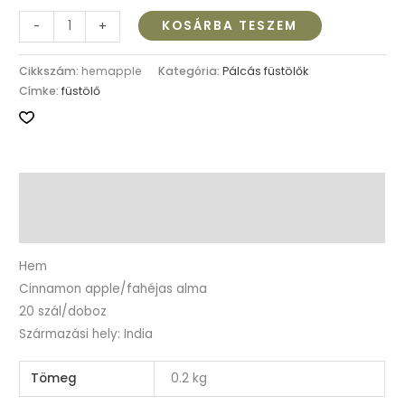
KOSÁRBA TESZEM
-
+
Cikkszám:
hemapple
Kategória:
Pálcás füstölők
Címke:
füstölő
Leírás
További információk
Hem
Cinnamon apple/fahéjas alma
20 szál/doboz
Származási hely: India
Tömeg
0.2 kg