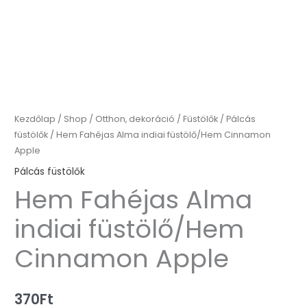
Kezdőlap
/
Shop
/
Otthon, dekoráció
/
Füstölők
/
Pálcás
füstölők
/ Hem Fahéjas Alma indiai füstölő/Hem Cinnamon
Apple
Pálcás füstölők
Hem Fahéjas Alma
indiai füstölő/Hem
Cinnamon Apple
370
Ft