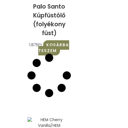
Palo Santo
Kúpfüstölő
(folyékony
füst)
1.875
Ft
KOSÁRBA
TESZEM