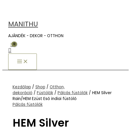
MAIN
Skip
HEM
MENU
to
Silver
content
Rain/HEM
Ezüst
MANITHU
Eső
indiai
AJÁNDÉK - DEKOR - OTTHON
füstölő
mennyiség
Search
Kezdőlap
/
Shop
/
Otthon,
dekoráció
/
Füstölők
/
Pálcás füstölők
/ HEM Silver
Rain/HEM Ezüst Eső indiai füstölő
Pálcás füstölők
HEM Silver