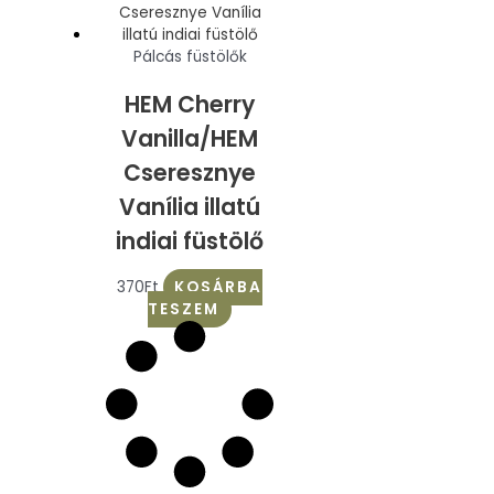
Pálcás füstölők
HEM Cherry
Vanilla/HEM
Cseresznye
Vanília illatú
indiai füstölő
370
Ft
KOSÁRBA
TESZEM