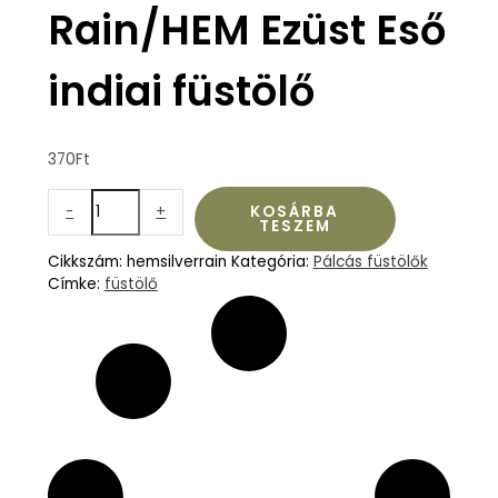
Rain/HEM Ezüst Eső
indiai füstölő
370
Ft
-
+
KOSÁRBA
TESZEM
Cikkszám:
hemsilverrain
Kategória:
Pálcás füstölők
Címke:
füstölő