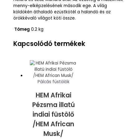
menny-elképzelésének második ege. A világ
köldökén áthaladó ezüstkötél a halandó és az
örökkévaló világot köti össze.
Tömeg
0.2 kg
Kapcsolódó termékek
Pálcás füstölők
HEM Afrikai
Pézsma illatú
indiai füstölő
/HEM African
Musk/