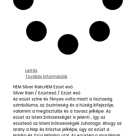
Leírás
További információk
HEM Silver Rain,HEM Ezüst eső
Silver Rain / Ezüsteső / Ezüst eső
Az ezüst színe és fényes volta miatt a tisztaság
szimbóluma, az őszinteség és a hűség kifejezője,
valamint a megtisztulás és a tavasz jelképe. Az
ezüst az isteni bölcsességet is jelenti , így az
ezüsteső az Isteni bölcsességek zuhataga. Ahogy az
arany a Nap és Krisztus jelképe, úgy az ezüst a
Holdra és Szűz Máriára utal. Az ezüstég a muszlimok