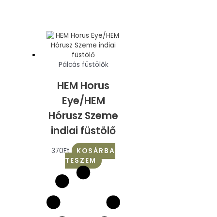
Pálcás füstölők
HEM Horus
Eye/HEM
Hórusz Szeme
indiai füstölő
370
Ft
KOSÁRBA
TESZEM