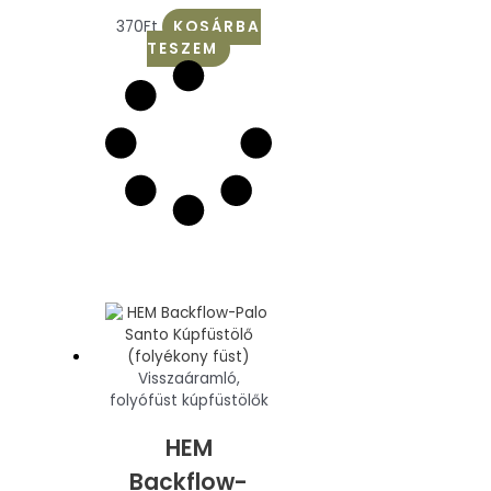
370
Ft
KOSÁRBA
TESZEM
Visszaáramló,
folyófüst kúpfüstölők
HEM
Backflow-