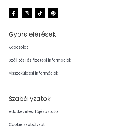
4
4
M
.
7
3
0
É
0
F
0
t
K
F
.
t
Gyors elérések
.
Kapcsolat
Szállítási és fizetési információk
Visszaküldési információk
Szabályzatok
Adatkezelési tájékoztató
Cookie szabályzat