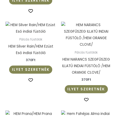
ILYET SZERETNÉK
Pálcás füstölők
HEM Silver Rain/HEM Ezüst
Eső indiai füstölő
Pálcás füstölők
HEM NARANCS SZEGFŰSZEG
370
Ft
ILLATÚ INDIAI FÜSTÖLŐ /HEM
ILYET SZERETNÉK
ORANGE CLOVE/
370
Ft
ILYET SZERETNÉK