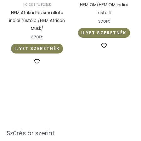
HEM OM/HEM OM indiai
Pálcás füstölők
HEM Afrikai Pézsma illatú
füstölő
indiai füstölő /HEM African
370
Ft
Musk/
ILYET SZERETNÉK
370
Ft
ILYET SZERETNÉK
Szűrés ár szerint