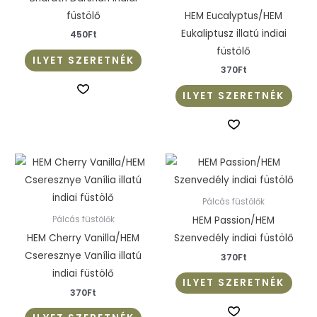
füstölő
HEM Eucalyptus/HEM
Eukaliptusz illatú indiai
450
Ft
füstölő
ILYET SZERETNÉK
370
Ft
ILYET SZERETNÉK
Pálcás füstölők
HEM Passion/HEM
Pálcás füstölők
HEM Cherry Vanilla/HEM
Szenvedély indiai füstölő
Cseresznye Vanília illatú
370
Ft
indiai füstölő
ILYET SZERETNÉK
370
Ft