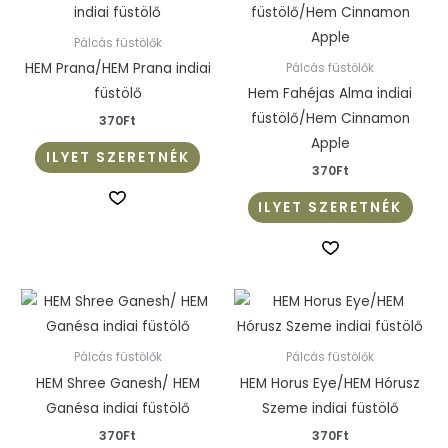
Pálcás füstölők
HEM Prana/HEM Prana indiai
Pálcás füstölők
füstölő
Hem Fahéjas Alma indiai
füstölő/Hem Cinnamon
370
Ft
Apple
ILYET SZERETNÉK
370
Ft
ILYET SZERETNÉK
Pálcás füstölők
Pálcás füstölők
HEM Shree Ganesh/ HEM
HEM Horus Eye/HEM Hórusz
Ganésa indiai füstölő
Szeme indiai füstölő
370
Ft
370
Ft