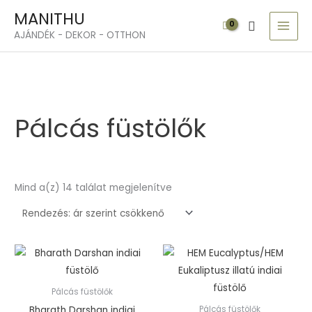
Skip
MAI
MANITHU
Search
to
MEN
AJÁNDÉK - DEKOR - OTTHON
content
Sorted
by
price:
high
to
low
Pálcás füstölők
Mind a(z) 14 találat megjelenítve
Pálcás füstölők
Bharath Darshan indiai
Pálcás füstölők