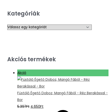
Kategóriák
Akciós termékek
Akció
Füstölő Égető Doboz, Mangó Fából - Réz Berakással -
Bor
5.397
Ft
4.650
Ft