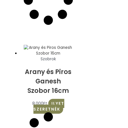
Szobrok
Arany és Piros
Ganesh
Szobor 16cm
8.000
Ft
ILYET
SZERETNÉK