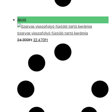
Akció
Szarvas visszafolyó füstölő tartó kerámia
24.300
Ft
22.470
Ft