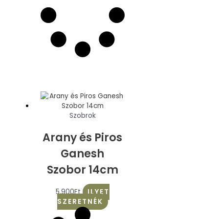
Szobrok
Arany és Piros
Ganesh
Szobor 14cm
5.900
Ft
ILYET
SZERETNÉK