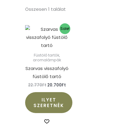
Összesen 1 találat
Original
Current
Sale!
price
price
was:
is:
22.770Ft.
20.700Ft.
Füstölő tartók,
aromalámpák
Szarvas visszafolyó
füstölő tartó
22.770
Ft
20.700
Ft
ILYET
SZERETNÉK