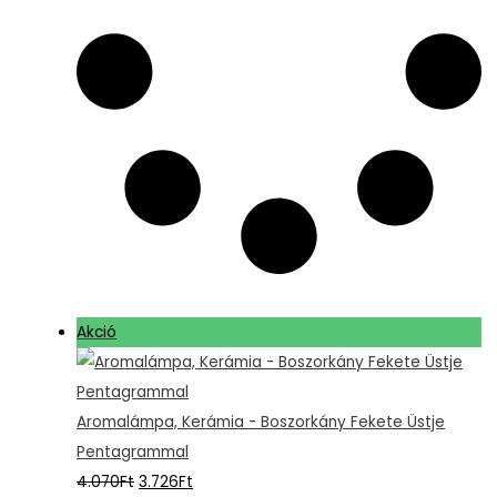
Akció
Aromalámpa, Kerámia - Boszorkány Fekete Üstje
Pentagrammal
4.070
Ft
3.726
Ft