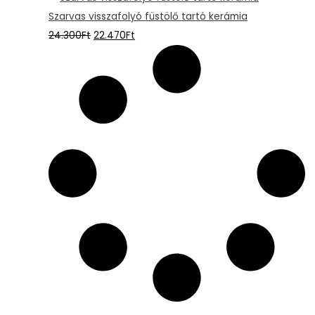
Szarvas visszafolyó füstölő tartó kerámia
24.300
Ft
22.470
Ft