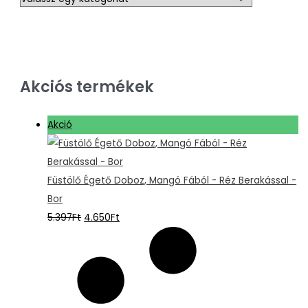
Akciós termékek
Akció
Füstölő Égető Doboz, Mangó Fából - Réz Berakással -
Bor
5.397
Ft
4.650
Ft