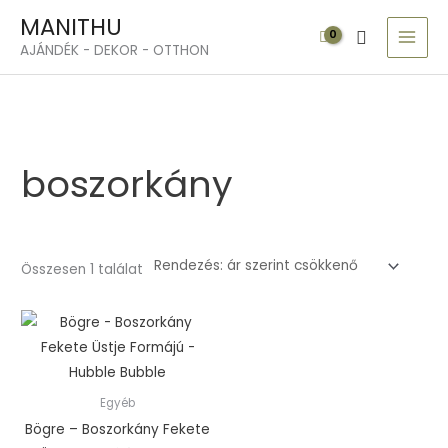
Skip
MAI
MANITHU
Search
to
MEN
AJÁNDÉK - DEKOR - OTTHON
content
boszorkány
Összesen 1 találat
Egyéb
Bögre – Boszorkány Fekete