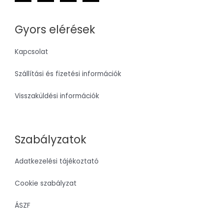
0
F
0
t
K
F
.
t
Gyors elérések
.
Kapcsolat
Szállítási és fizetési információk
Visszaküldési információk
Szabályzatok
Adatkezelési tájékoztató
Cookie szabályzat
ÁSZF