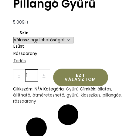
Pillangó Gyűrű
5.009
Ft
Szín
Ezüst
Rózsaarany
Törlés
-
+
EZT
VÁLASZTOM
Cikkszám:
N/A
Kategória:
Gyűrű
Címkék:
állatos
,
állítható
,
átméretezhető
,
gyűrű
,
klasszikus
,
pillangós
,
rózsaarany