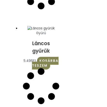
Gyűrű
Láncos
gyűrűk
5.496
Ft
KOSÁRBA
TESZEM