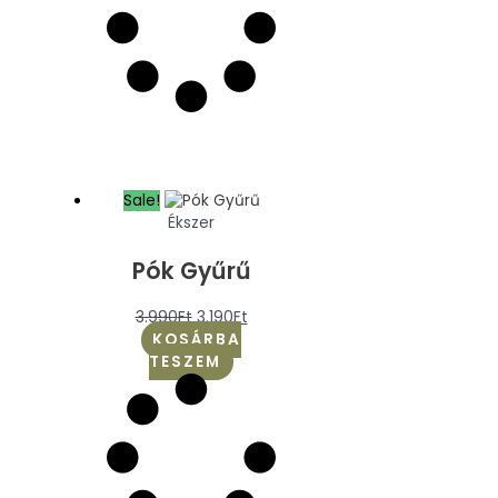
Sale!
Ékszer
Pók Gyűrű
3.990
Ft
3.190
Ft
KOSÁRBA
TESZEM