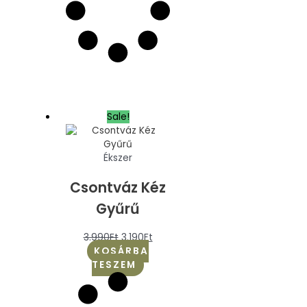
Sale!
Ékszer
Csontváz Kéz
Gyűrű
3.990
Ft
3.190
Ft
KOSÁRBA
TESZEM