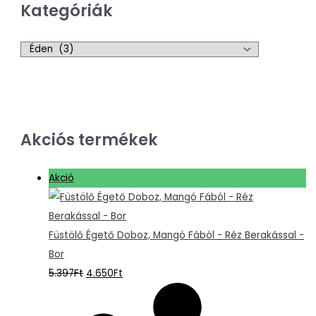
Kategóriák
Akciós termékek
Akció
Füstölő Égető Doboz, Mangó Fából - Réz Berakással -
Bor
5.397
Ft
4.650
Ft