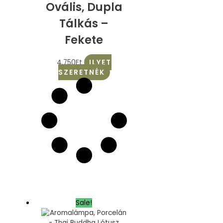
Ovális, Dupla
Tálkás –
Fekete
4.750
Ft
ILYET
SZERETNÉK
Sale!