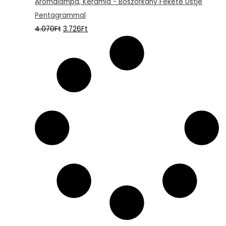
Aromalámpa, Kerámia - Boszorkány Fekete Üstje
Pentagrammal
4.070
Ft
3.726
Ft