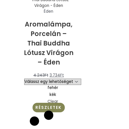
Éden
Aromalámpa,
Porcelán –
Thai Buddha
Lótusz Virágon
– Éden
4.243
Ft
3.734
Ft
fehér
kék
Clear
RÉSZLETEK