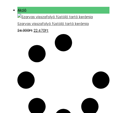
Akció
Szarvas visszafolyó füstölő tartó kerámia
24.300
Ft
22.470
Ft