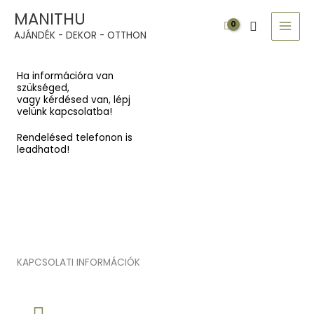
Skip
MAI
MANITHU
Search
to
MEN
AJÁNDÉK - DEKOR - OTTHON
content
Ha információra van
szükséged,
vagy kérdésed van, lépj
velünk kapcsolatba!
Rendelésed telefonon is
leadhatod!
KAPCSOLATI INFORMÁCIÓK